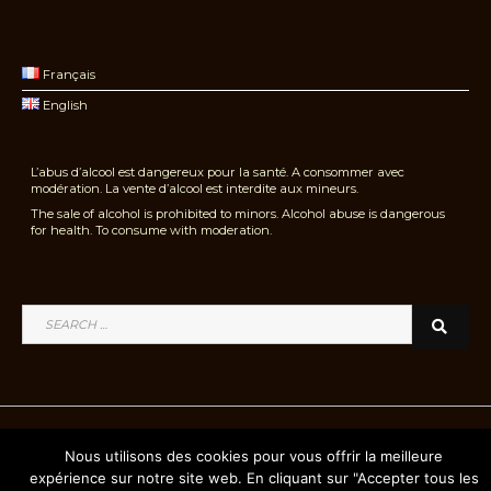
Français
English
L’abus d’alcool est dangereux pour la santé. A consommer avec
modération. La vente d’alcool est interdite aux mineurs.
The sale of alcohol is prohibited to minors. Alcohol abuse is dangerous
for health. To consume with moderation.
SEARCH
SEA
FOR:
Nous utilisons des cookies pour vous offrir la meilleure
Facebook
Page
expérience sur notre site web. En cliquant sur "Accepter tous les