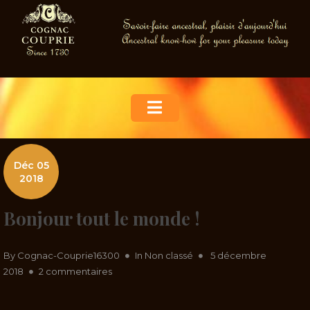
Skip
to
content
Déc 05
2018
Bonjour tout le monde !
Posted
By
Cognac-Couprie16300
In
Non classé
5 décembre
sur
on
2018
2 commentaires
Bonjour
tout