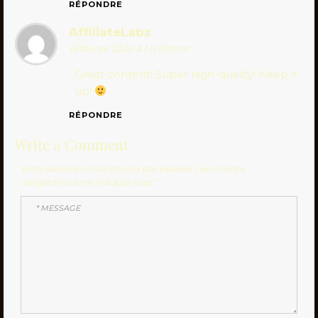
RÉPONDRE
AffiliateLabz
16 février 2020 à 1 h 29 min
Great content! Super high-quality! Keep it
up!
RÉPONDRE
Write a Comment
Votre adresse e-mail ne sera pas publiée.
Les champs
obligatoires sont indiqués avec
*